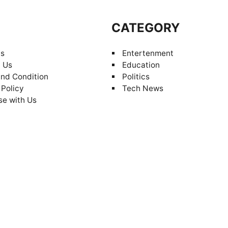
S
CATEGORY
Us
Entertenment
 Us
Education
nd Condition
Politics
 Policy
Tech News
se with Us