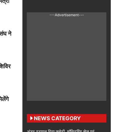
ंत्री
---Advertisement---
संघ ने
शिविर
लेंगे
NEWS CATEGORY
अंडर ट्रायल रिव्यू कमेटी, मॉनिटरिंग सेल एवं