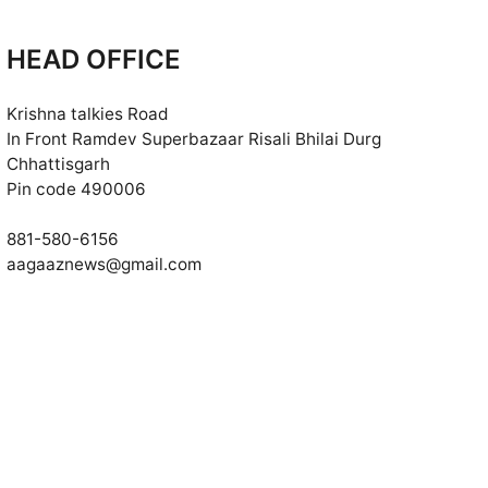
HEAD OFFICE
Krishna talkies Road
In Front Ramdev Superbazaar Risali Bhilai Durg
Chhattisgarh
Pin code 490006
881-580-6156
aagaaznews@gmail.com