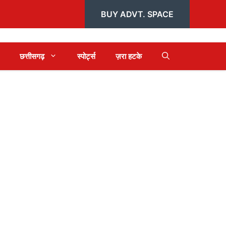
BUY ADVT. SPACE
छत्तीसगढ़
स्पोर्ट्स
ज़रा हटके