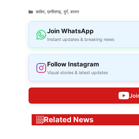
Categories
कांकेर
,
छत्तीसगढ़
,
दुर्ग
,
बस्तर
Join WhatsApp
Instant updates & breaking news
Follow Instagram
Visual stories & latest updates
Joi
Related News