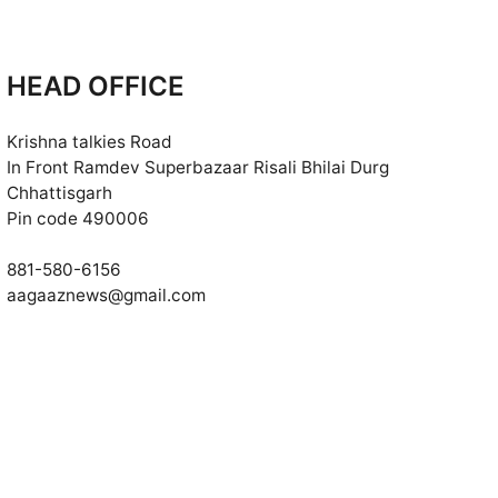
HEAD OFFICE
Krishna talkies Road
In Front Ramdev Superbazaar Risali Bhilai Durg
Chhattisgarh
Pin code 490006
881-580-6156
aagaaznews@gmail.com