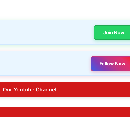
Join Now
Follow Now
n Our Youtube Channel