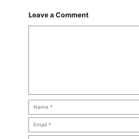
Leave a Comment
Comment
Name
Email
Website