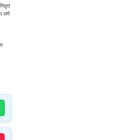
िवृत्त
प लगे
्त