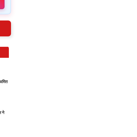
 अमित
 ने