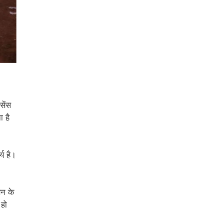
सेंस
 है
्य है।
सन के
 हो