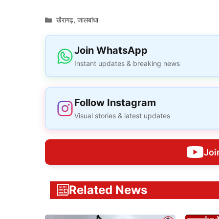
Categories
खैरागढ़
,
जालबांधा
Join WhatsApp
Instant updates & breaking news
Follow Instagram
Visual stories & latest updates
Joi
Related News