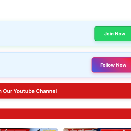
Join Now
Follow Now
n Our Youtube Channel