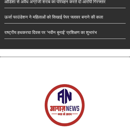
ओडिशा से अवैध अंग्रेजी शराब का परिवहन करते दो आरोपी गिरफ्तार
ऊर्जा फाउंडेशन ने महिलाओं को सिखाई पेपर फ्लावर बनाने की कला
राष्ट्रीय हथकरघा दिवस पर ‘नवीन बुनाई’ प्रशिक्षण का शुभारंभ