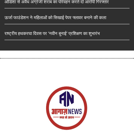
ओडिशा से अवैध अंग्रेजी शराब का परिवहन करते दो आरोपी गिरफ्तार
ऊर्जा फाउंडेशन ने महिलाओं को सिखाई पेपर फ्लावर बनाने की कला
राष्ट्रीय हथकरघा दिवस पर ‘नवीन बुनाई’ प्रशिक्षण का शुभारंभ