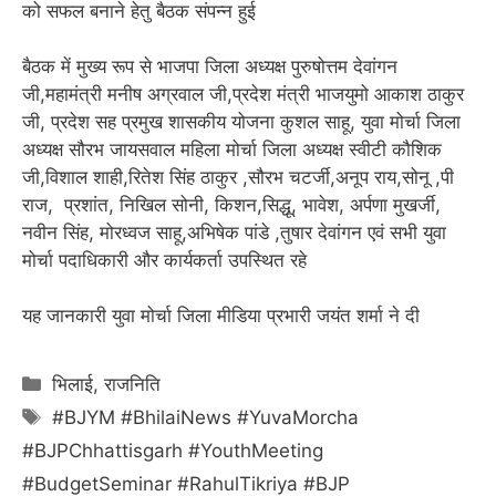
को सफल बनाने हेतु बैठक संपन्न हुई
बैठक में मुख्य रूप से भाजपा जिला अध्यक्ष पुरुषोत्तम देवांगन
जी,महामंत्री मनीष अग्रवाल जी,प्रदेश मंत्री भाजयुमो आकाश ठाकुर
जी, प्रदेश सह प्रमुख शासकीय योजना कुशल साहू, युवा मोर्चा जिला
अध्यक्ष सौरभ जायसवाल महिला मोर्चा जिला अध्यक्ष स्वीटी कौशिक
जी,विशाल शाही,रितेश सिंह ठाकुर ,सौरभ चटर्जी,अनूप राय,सोनू ,पी
राज, प्रशांत, निखिल सोनी, किशन,सिद्धू, भावेश, अर्पणा मुखर्जी,
नवीन सिंह, मोरध्वज साहू,अभिषेक पांडे ,तुषार देवांगन एवं सभी युवा
मोर्चा पदाधिकारी और कार्यकर्ता उपस्थित रहे
यह जानकारी युवा मोर्चा जिला मीडिया प्रभारी जयंत शर्मा ने दी
Categories
भिलाई
,
राजनिति
Tags
#BJYM #BhilaiNews #YuvaMorcha
#BJPChhattisgarh #YouthMeeting
#BudgetSeminar #RahulTikriya #BJP