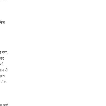
िनेश
ा गया,
सार
नों
णाम से
वारा
ो रोका
त श्री