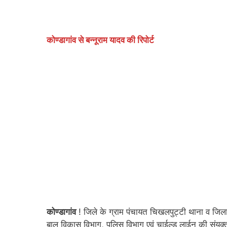
कोण्डागांव से बन्नूराम यादव की रिपोर्ट
कोण्डागांव
! जिले के ग्राम पंचायत चिखलपुट्टी थाना व जिला को
बाल विकास विभाग, पुलिस विभाग एवं चाईल्ड लाईन की संयुक्त द