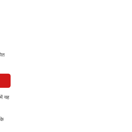
मित
ें यह
सके