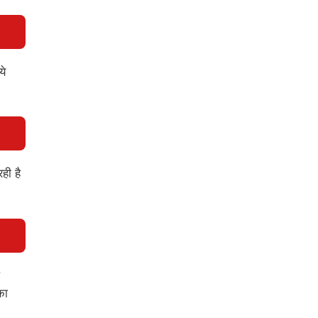
ये
ही है
का