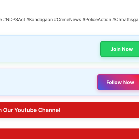
ure #NDPSAct #Kondagaon #CrimeNews #PoliceAction #Chhattisga
Join Now
Follow Now
n Our Youtube Channel