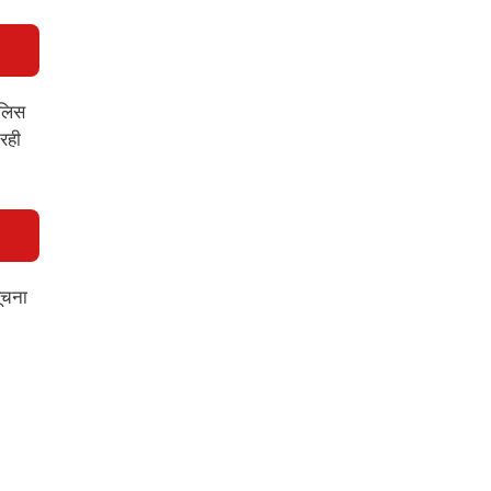
ुलिस
 रही
ूचना