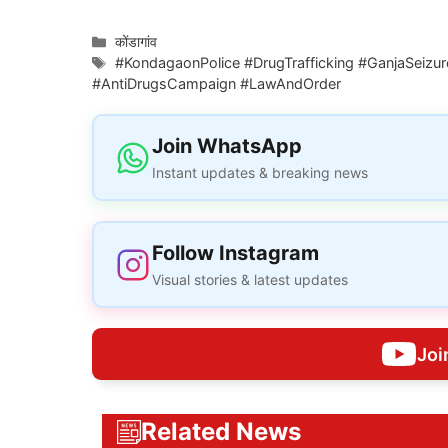
Categories
कोंडागांव
Tags
#KondagaonPolice #DrugTrafficking #GanjaSeiz
#AntiDrugsCampaign #LawAndOrder
Join WhatsApp
Instant updates & breaking news
Follow Instagram
Visual stories & latest updates
Joi
Related News