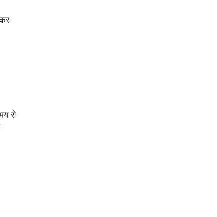
 कर
समय से
द