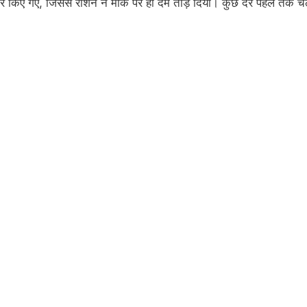
ार किए गए, जिससे रोशन ने मौके पर ही दम तोड़ दिया। कुछ देर पहले तक च