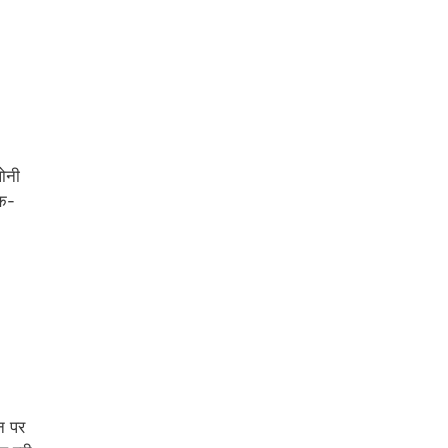
लोनी
ाक-
न पर