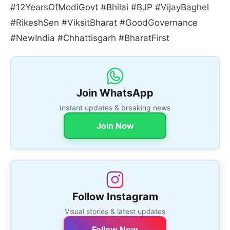
#12YearsOfModiGovt #Bhilai #BJP #VijayBaghel
#RikeshSen #ViksitBharat #GoodGovernance
#NewIndia #Chhattisgarh #BharatFirst
Join WhatsApp
Instant updates & breaking news
Join Now
Follow Instagram
Visual stories & latest updates
Follow Now