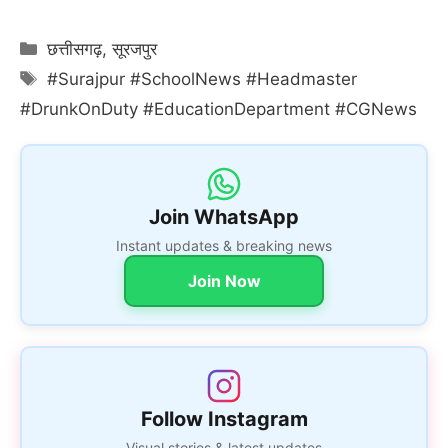
Categories
छत्तीसगढ़
,
सूरजपुर
Tags
#Surajpur #SchoolNews #Headmaster
#DrunkOnDuty #EducationDepartment #CGNews
Join WhatsApp
Instant updates & breaking news
Join Now
Follow Instagram
Visual stories & latest updates