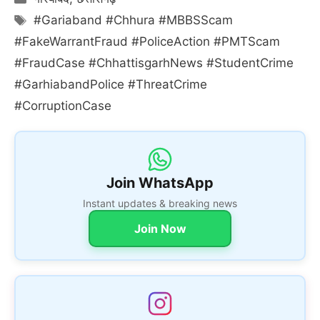
Tags
#Gariaband #Chhura #MBBSScam
#FakeWarrantFraud #PoliceAction #PMTScam
#FraudCase #ChhattisgarhNews #StudentCrime
#GarhiabandPolice #ThreatCrime
#CorruptionCase
Join WhatsApp
Instant updates & breaking news
Join Now