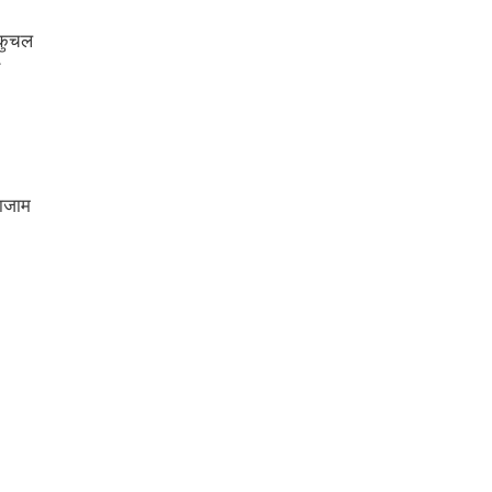
 कुचल
काजाम