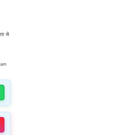
रता से
Jam