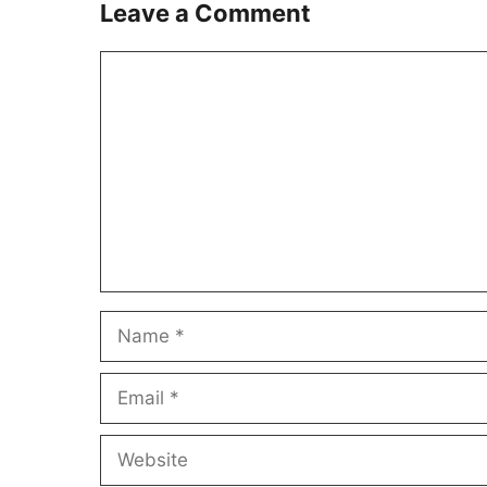
Leave a Comment
Comment
Name
Email
Website