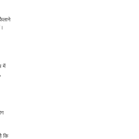
फैलाने
ं।
में
,
ोग
है कि