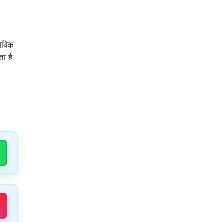
जैविक
ा है