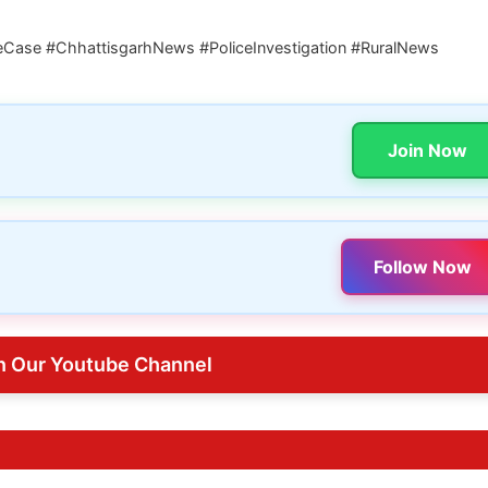
Case #ChhattisgarhNews #PoliceInvestigation #RuralNews
Join Now
Follow Now
n Our Youtube Channel