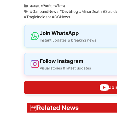
Categories
क्राइम
,
गरियाबंद
,
छत्तीसगढ़
Tags
#GaribandNews #Devbhog #MinorDeath #Suicide
#TragicIncident #CGNews
Join WhatsApp
Instant updates & breaking news
Follow Instagram
Visual stories & latest updates
Joi
Related News