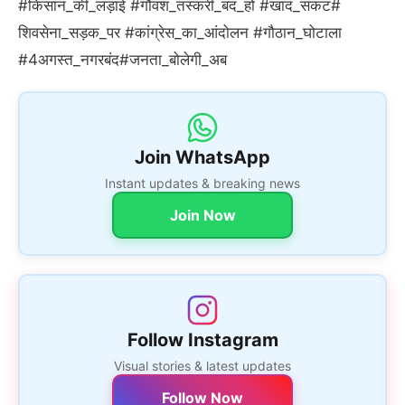
#किसान_की_लड़ाई #गौवंश_तस्करी_बंद_हो #खाद_संकट#
शिवसेना_सड़क_पर #कांग्रेस_का_आंदोलन #गौठान_घोटाला
#4अगस्त_नगरबंद#जनता_बोलेगी_अब
Join WhatsApp
Instant updates & breaking news
Join Now
Follow Instagram
Visual stories & latest updates
Follow Now