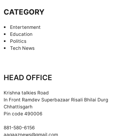
CATEGORY
Entertenment
Education
Politics
Tech News
HEAD OFFICE
Krishna talkies Road
In Front Ramdev Superbazaar Risali Bhilai Durg
Chhattisgarh
Pin code 490006
881-580-6156
aagaaznews@gmail.com