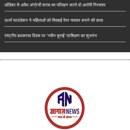
ओडिशा से अवैध अंग्रेजी शराब का परिवहन करते दो आरोपी गिरफ्तार
ऊर्जा फाउंडेशन ने महिलाओं को सिखाई पेपर फ्लावर बनाने की कला
राष्ट्रीय हथकरघा दिवस पर ‘नवीन बुनाई’ प्रशिक्षण का शुभारंभ