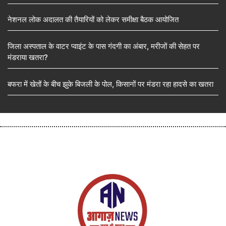
नेशनल लोक अदालत की तैयारियों को लेकर समीक्षा बैठक आयोजित
जिला अस्पताल के वाटर प्वाइंट के पास गंदगी का अंबार, मरीजों की सेहत पर
मंडराया खतरा?
बफरा में खेतों के बीच झुके बिजली के पोल, किसानों पर मंडरा रहा हादसे का खतरा