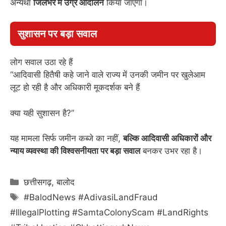
अन्यथा
जिलेभर में उग्र आंदोलन
किया जाएगा।
सुशासन पर बड़ा सवाल
लोग सवाल उठा रहे हैं
“आदिवासी हितैषी कहे जाने वाले राज्य में उनकी जमीन पर खुलेआम
लूट हो रही है और अधिकारी मूकदर्शक बने हैं
क्या यही सुशासन है?”
यह मामला सिर्फ जमीन कब्जे का नहीं,
बल्कि आदिवासी अधिकारों और
न्याय व्यवस्था की विश्वसनीयता पर बड़ा सवाल
बनकर उभर रहा है।
Categories
छत्तीसगढ़
,
बालोद
Tags
#BalodNews #AdivasiLandFraud
#IllegalPlotting #SamtaColonyScam #LandRights