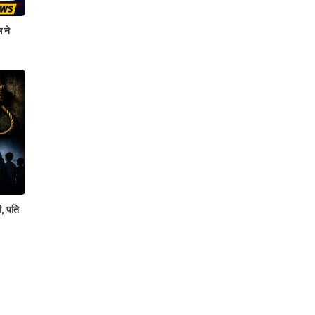
 ने
ी, पति