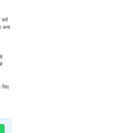
वर्मा
त अन्य
से
ें
े लिए