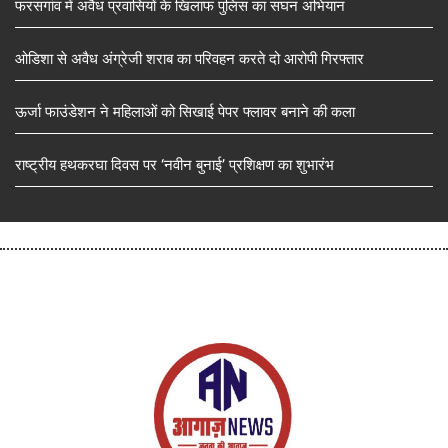
फरसगांव में अवैध प्रवासियों के खिलाफ पुलिस का सघन अभियान
ओडिशा से अवैध अंग्रेजी शराब का परिवहन करते दो आरोपी गिरफ्तार
ऊर्जा फाउंडेशन ने महिलाओं को सिखाई पेपर फ्लावर बनाने की कला
राष्ट्रीय हथकरघा दिवस पर ‘नवीन बुनाई’ प्रशिक्षण का शुभारंभ