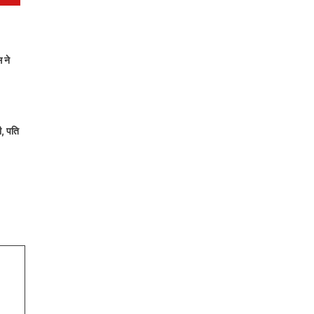
 ने
ी, पति