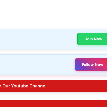
Join Now
Follow Now
n Our Youtube Channel