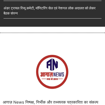
अंडर ट्रायल रिव्यू कमेटी, मॉनिटरिंग सेल एवं नेशनल लोक अदालत को लेकर
बैठक संपन्न
आगाज़ News निष्पक्ष, निर्भीक और तथ्यपरक पत्रकारिता का संकल्प