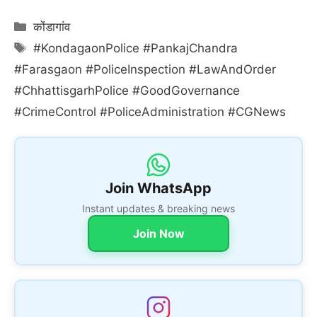
Categories
कोंडागांव
Tags
#KondagaonPolice #PankajChandra
#Farasgaon #PoliceInspection #LawAndOrder
#ChhattisgarhPolice #GoodGovernance
#CrimeControl #PoliceAdministration #CGNews
Join WhatsApp
Instant updates & breaking news
Join Now