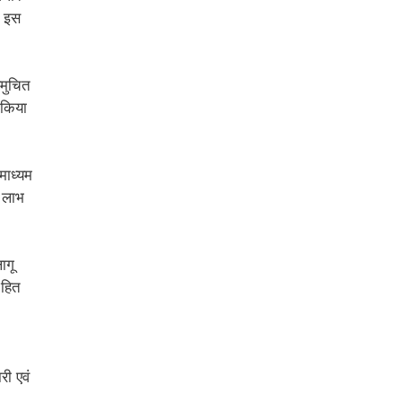
ं इस
समुचित
 किया
माध्यम
क लाभ
ागू
 हित
री एवं