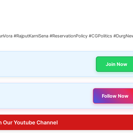
nVora #RajputKarniSena #ReservationPolicy #CGPolitics #DurgNe
Join Now
Follow Now
n Our Youtube Channel