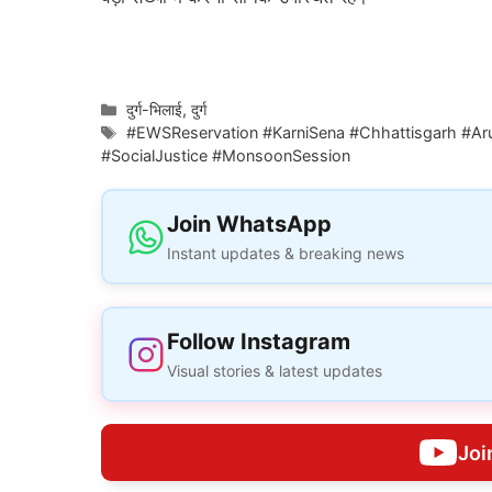
Categories
दुर्ग-भिलाई
,
दुर्ग
Tags
#EWSReservation #KarniSena #Chhattisgarh #Aru
#SocialJustice #MonsoonSession
Join WhatsApp
Instant updates & breaking news
Follow Instagram
Visual stories & latest updates
Joi