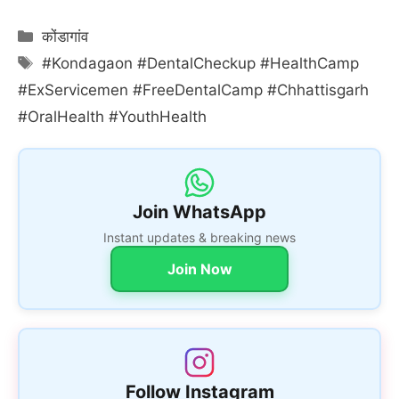
Categories
कोंडागांव
Tags
#Kondagaon #DentalCheckup #HealthCamp
#ExServicemen #FreeDentalCamp #Chhattisgarh
#OralHealth #YouthHealth
Join WhatsApp
Instant updates & breaking news
Join Now
Follow Instagram