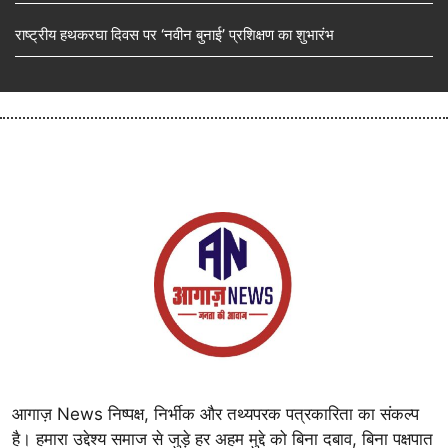
राष्ट्रीय हथकरघा दिवस पर ‘नवीन बुनाई’ प्रशिक्षण का शुभारंभ
आगाज़ News निष्पक्ष, निर्भीक और तथ्यपरक पत्रकारिता का संकल्प
है। हमारा उद्देश्य समाज से जुड़े हर अहम मुद्दे को बिना दबाव, बिना पक्षपात