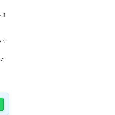
भारी
क दो”
 दी