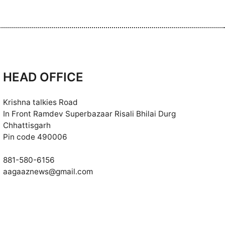
HEAD OFFICE
Krishna talkies Road
In Front Ramdev Superbazaar Risali Bhilai Durg
Chhattisgarh
Pin code 490006
881-580-6156
aagaaznews@gmail.com