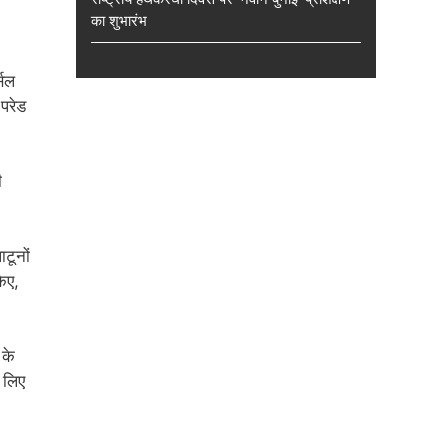
का शुभारंभ
्सल
परेड
ी
ाटूनों
किए,
 के
 लिए