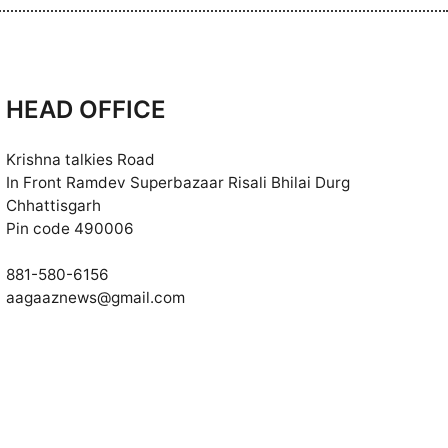
HEAD OFFICE
Krishna talkies Road
In Front Ramdev Superbazaar Risali Bhilai Durg
Chhattisgarh
Pin code 490006
881-580-6156
aagaaznews@gmail.com