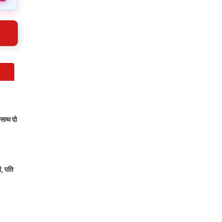
 साथ दो
ी, पति