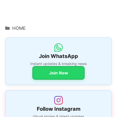
Categories
HOME
Join WhatsApp
Instant updates & breaking news
Join Now
Follow Instagram
Visual stories & latest updates