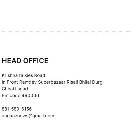
HEAD OFFICE
Krishna talkies Road
In Front Ramdev Superbazaar Risali Bhilai Durg
Chhattisgarh
Pin code 490006
881-580-6156
aagaaznews@gmail.com