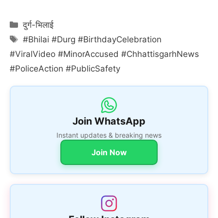
Categories
दुर्ग-भिलाई
Tags
#Bhilai #Durg #BirthdayCelebration
#ViralVideo #MinorAccused #ChhattisgarhNews
#PoliceAction #PublicSafety
Join WhatsApp
Instant updates & breaking news
Join Now