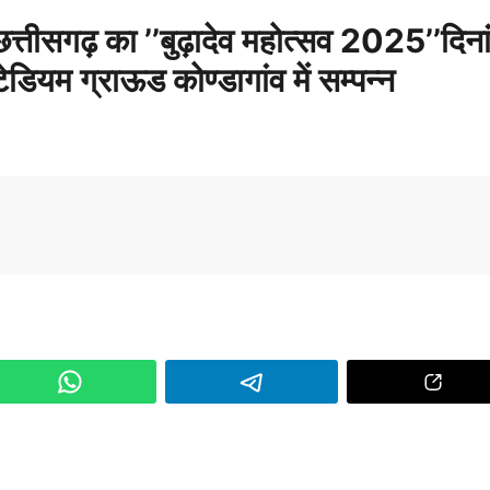
 छत्तीसगढ़ का ’’बुढ़ादेव महोत्सव 2025’’दिन
ियम ग्राऊड कोण्डागांव में सम्पन्न