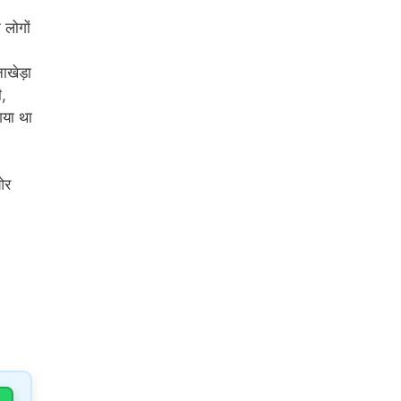
 लोगों
नाखेड़ा
ी,
गया था
ओर