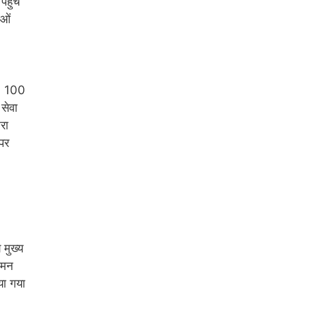
हुंचे
ाओं
ए, 100
सेवा
रा
पर
 मुख्य
आगमन
िया गया