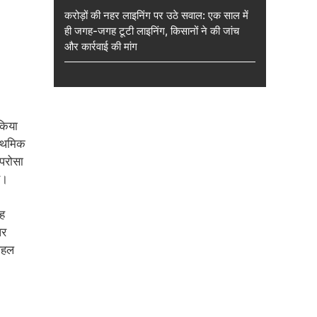
करोड़ों की नहर लाइनिंग पर उठे सवाल: एक साल में
ही जगह-जगह टूटी लाइनिंग, किसानों ने की जांच
और कार्रवाई की मांग
किया
राथमिक
 परोसा
ए।
यह
पर
 पहल