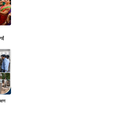
गईं
क्षण