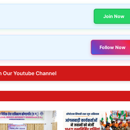
Join Now
Follow Now
n Our Youtube Channel