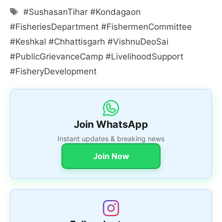
Tags
#SushasanTihar #Kondagaon
#FisheriesDepartment #FishermenCommittee
#Keshkal #Chhattisgarh #VishnuDeoSai
#PublicGrievanceCamp #LivelihoodSupport
#FisheryDevelopment
Join WhatsApp
Instant updates & breaking news
Join Now