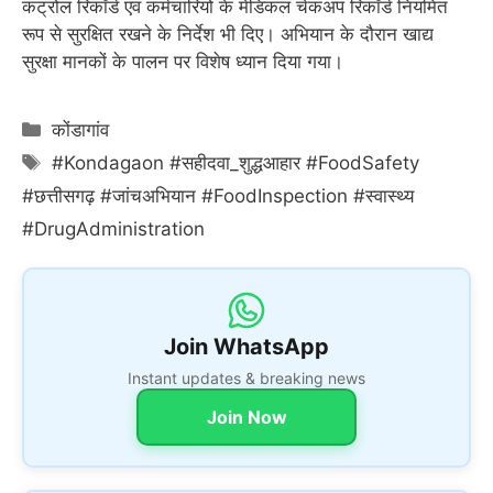
कंट्रोल रिकॉर्ड एवं कर्मचारियों के मेडिकल चेकअप रिकॉर्ड नियमित
रूप से सुरक्षित रखने के निर्देश भी दिए। अभियान के दौरान खाद्य
सुरक्षा मानकों के पालन पर विशेष ध्यान दिया गया।
Categories
कोंडागांव
Tags
#Kondagaon #सहीदवा_शुद्धआहार #FoodSafety
#छत्तीसगढ़ #जांचअभियान #FoodInspection #स्वास्थ्य
#DrugAdministration
Join WhatsApp
Instant updates & breaking news
Join Now