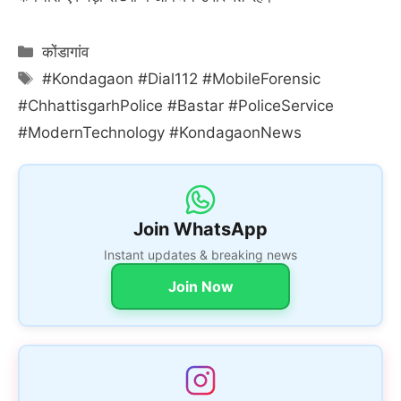
Categories
कोंडागांव
Tags
#Kondagaon #Dial112 #MobileForensic
#ChhattisgarhPolice #Bastar #PoliceService
#ModernTechnology #KondagaonNews
Join WhatsApp
Instant updates & breaking news
Join Now