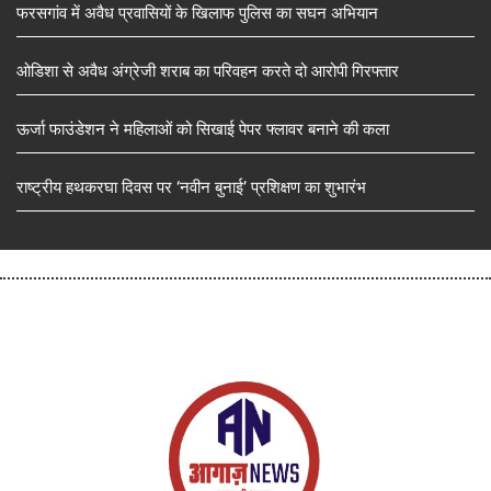
फरसगांव में अवैध प्रवासियों के खिलाफ पुलिस का सघन अभियान
ओडिशा से अवैध अंग्रेजी शराब का परिवहन करते दो आरोपी गिरफ्तार
ऊर्जा फाउंडेशन ने महिलाओं को सिखाई पेपर फ्लावर बनाने की कला
राष्ट्रीय हथकरघा दिवस पर ‘नवीन बुनाई’ प्रशिक्षण का शुभारंभ