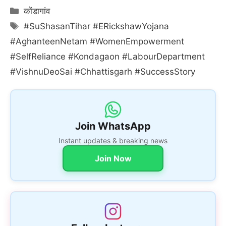
Categories
कोंडागांव
Tags
#SuShasanTihar #ERickshawYojana
#AghanteenNetam #WomenEmpowerment
#SelfReliance #Kondagaon #LabourDepartment
#VishnuDeoSai #Chhattisgarh #SuccessStory
Join WhatsApp
Instant updates & breaking news
Join Now