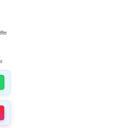
वरित
ed