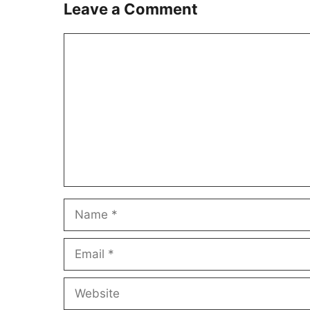
Leave a Comment
Comment
Name
Email
Website