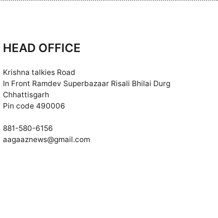
HEAD OFFICE
Krishna talkies Road
In Front Ramdev Superbazaar Risali Bhilai Durg
Chhattisgarh
Pin code 490006
881-580-6156
aagaaznews@gmail.com