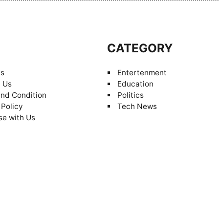
S
CATEGORY
Us
Entertenment
 Us
Education
nd Condition
Politics
 Policy
Tech News
se with Us