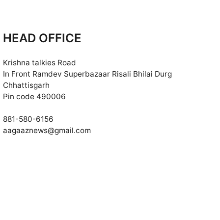
HEAD OFFICE
Krishna talkies Road
In Front Ramdev Superbazaar Risali Bhilai Durg
Chhattisgarh
Pin code 490006
881-580-6156
aagaaznews@gmail.com