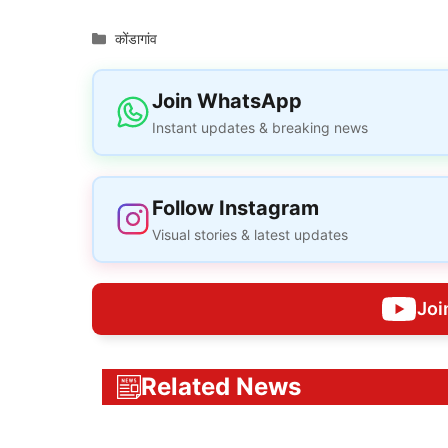
Categories
कोंडागांव
Join WhatsApp
Instant updates & breaking news
Follow Instagram
Visual stories & latest updates
Joi
Related News