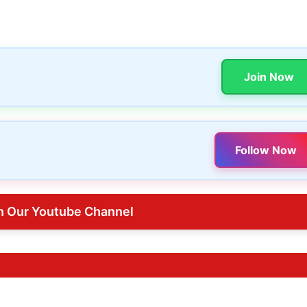
Join Now
Follow Now
n Our Youtube Channel