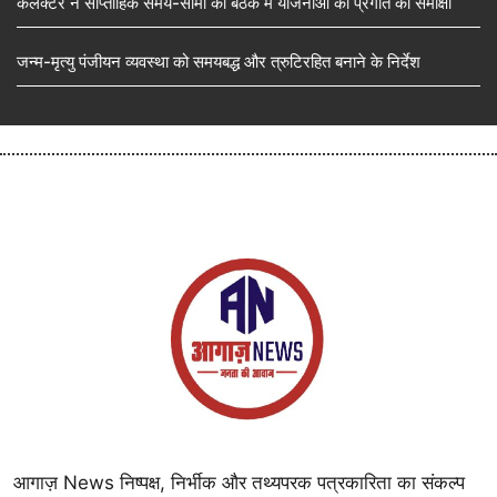
कलेक्टर ने साप्ताहिक समय-सीमा की बैठक में योजनाओं की प्रगति की समीक्षा
जन्म-मृत्यु पंजीयन व्यवस्था को समयबद्ध और त्रुटिरहित बनाने के निर्देश
आगाज़ News निष्पक्ष, निर्भीक और तथ्यपरक पत्रकारिता का संकल्प