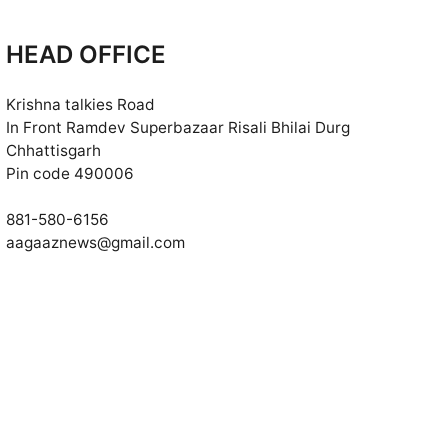
HEAD OFFICE
Krishna talkies Road
In Front Ramdev Superbazaar Risali Bhilai Durg
Chhattisgarh
Pin code 490006
881-580-6156
aagaaznews@gmail.com