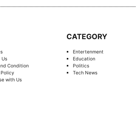
S
CATEGORY
Us
Entertenment
 Us
Education
nd Condition
Politics
 Policy
Tech News
se with Us