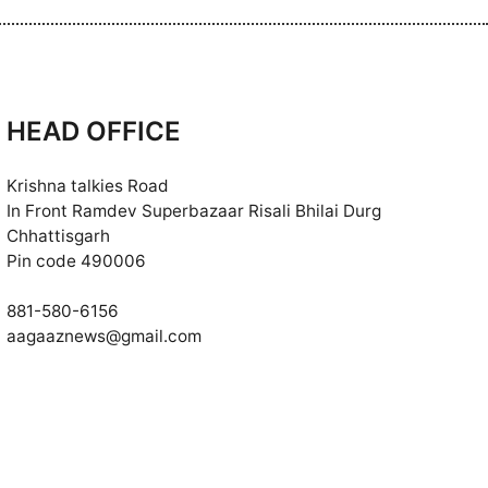
HEAD OFFICE
Krishna talkies Road
In Front Ramdev Superbazaar Risali Bhilai Durg
Chhattisgarh
Pin code 490006
881-580-6156
aagaaznews@gmail.com