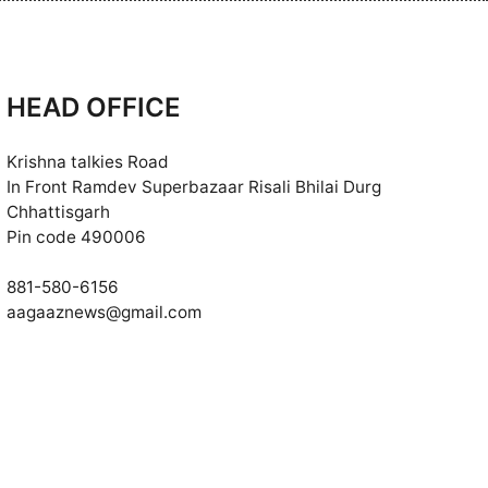
HEAD OFFICE
Krishna talkies Road
In Front Ramdev Superbazaar Risali Bhilai Durg
Chhattisgarh
Pin code 490006
881-580-6156
aagaaznews@gmail.com