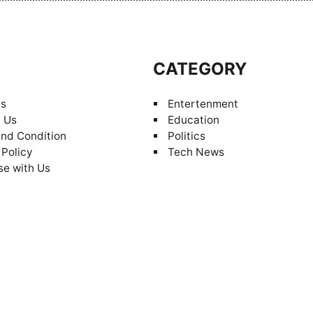
S
CATEGORY
Us
Entertenment
 Us
Education
nd Condition
Politics
 Policy
Tech News
se with Us